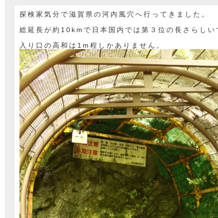
探検家気分で滋賀県の河内風穴へ行ってきました。
総延長が約10kmで日本国内では第３位の長さらしい
入り口の高和は1m程しかありません。