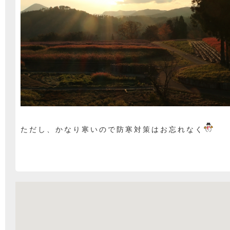
ただし、かなり寒いので防寒対策はお忘れなく