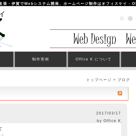
名張・伊賀でWebシステム開発、ホームページ制作はオフィスケイ - Offic
内
制作実例
Office K について
トップページ
> ブログ
2017/03/17
by Office K
て
た。