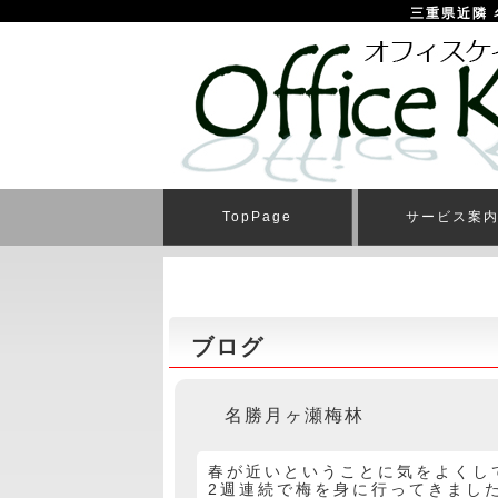
三重県近隣 
TopPage
サービス案
ブログ
名勝月ヶ瀬梅林
春が近いということに気をよくし
2週連続で梅を身に行ってきまし